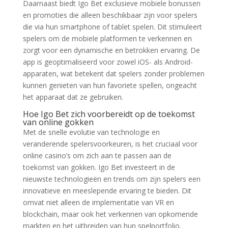
Daarnaast biedt Igo Bet exclusieve mobiele bonussen
en promoties die alleen beschikbaar zijn voor spelers
die via hun smartphone of tablet spelen. Dit stimuleert
spelers om de mobiele platformen te verkennen en
zorgt voor een dynamische en betrokken ervaring. De
app is geoptimaliseerd voor zowel iOS- als Android-
apparaten, wat betekent dat spelers zonder problemen
kunnen genieten van hun favoriete spellen, ongeacht
het apparaat dat ze gebruiken.
Hoe Igo Bet zich voorbereidt op de toekomst
van online gokken
Met de snelle evolutie van technologie en
veranderende spelersvoorkeuren, is het cruciaal voor
online casino’s om zich aan te passen aan de
toekomst van gokken. Igo Bet investeert in de
nieuwste technologieën en trends om zijn spelers een
innovatieve en meeslepende ervaring te bieden. Dit
omvat niet alleen de implementatie van VR en
blockchain, maar ook het verkennen van opkomende
markten en het uitbreiden van hun spelportfolio.