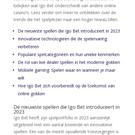
bekijken wat Igo Bet onderscheidt van andere online
casino’s. Lees verder om meer te ontdekken over de
trends die het spelplezier naar een hoger niveau tillen.
De nieuwste spellen die Igo Bet introduceert in 2023
Innovatieve technologieën die de spelervaring
verbeteren
Populaire spelcategorieën en hun unieke kenmerken
De rol van live dealer spellen in het moderne gokken
Mobiele gaming: Spelen waar en wanneer je maar
wilt
Hoe Igo Bet zich voorbereidt op de toekomst van
online gokken
De nieuwste spellen die Igo Bet introduceert in
2023
Igo Bet heeft zijn spelportfolio in 2023 aanzienlijk
uitgebreid met een aantal boeiende en innovatieve
spellen. Een van de meest opvallende toevoegingen is