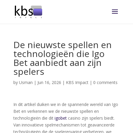
De nieuwste spellen en
technologieën die Igo
Bet aanbiedt aan zijn
spelers
by
Usman
|
Jun 16, 2026
|
KBS Impact
|
0 comments
In dit artikel duiken we in de spannende wereld van Igo
Bet en verkennen we de nieuwste spellen en
technologieën die dit
igobet
casino zijn spelers biedt.
Van innovatieve spelmechanismen tot geavanceerde
technologieën die de spelerervaring verbeteren, we