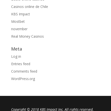
Casinos online de Chile
KBS Impact
Mostbet
november
Real Money Casinos
Meta
Log in
Entries feed
Comments feed
WordPress.org
Copyright © 2018 KBS Impact Inc. All rights reserved.