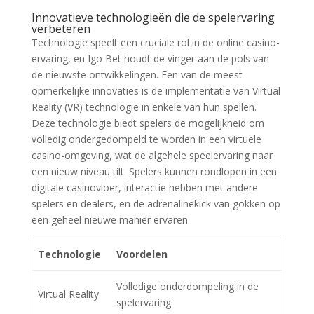
Innovatieve technologieën die de spelervaring
verbeteren
Technologie speelt een cruciale rol in de online casino-
ervaring, en Igo Bet houdt de vinger aan de pols van
de nieuwste ontwikkelingen. Een van de meest
opmerkelijke innovaties is de implementatie van Virtual
Reality (VR) technologie in enkele van hun spellen.
Deze technologie biedt spelers de mogelijkheid om
volledig ondergedompeld te worden in een virtuele
casino-omgeving, wat de algehele speelervaring naar
een nieuw niveau tilt. Spelers kunnen rondlopen in een
digitale casinovloer, interactie hebben met andere
spelers en dealers, en de adrenalinekick van gokken op
een geheel nieuwe manier ervaren.
Technologie
Voordelen
Volledige onderdompeling in de
Virtual Reality
spelervaring