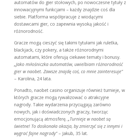
automatów do gier stołowych, po nowoczesne tytuły z
innowacyjnymi funkcjami – każdy znajdzie coś dla
siebie. Platforma współpracuje z wiodącymi
dostawcami gier, co zapewnia wysoką jakość i
różnorodność.
Gracze mogą cieszyć się takimi tytułami jak ruletka,
blackjack, czy pokery, a także różnorodnymi
automatami, które oferują ciekawe tematy i bonusy.
„Jako miłośniczka automatów, uwielbiam różnorodność
gier w naobet. Zawsze znajdę coś, co mnie zainteresuje”
– Karolina, 24 lata.
Ponadto, naobet casino organizuje również turnieje, w
których gracze mogą rywalizować o atrakcyjne
nagrody. Takie wydarzenia przyciągają zarówno
nowych, jak i doświadczonych graczy, tworząc
emocjonującą atmosferę.
„Turnieje w naobet są
świetne! To doskonała okazja, by zmierzyć się z innymi i
wygrać fajne nagrody”
– Jakub, 35 lat.