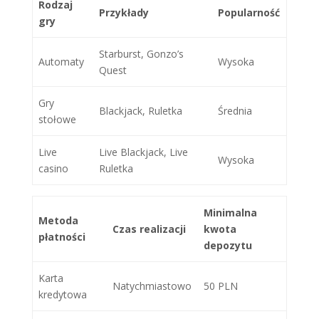
Rodzaj
Przykłady
Popularność
gry
Starburst, Gonzo’s
Automaty
Wysoka
Quest
Gry
Blackjack, Ruletka
Średnia
stołowe
Live
Live Blackjack, Live
Wysoka
casino
Ruletka
Minimalna
Metoda
Czas realizacji
kwota
płatności
depozytu
Karta
Natychmiastowo
50 PLN
kredytowa