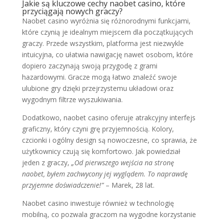
Jakie są kluczowe cechy naobet casino, które
przyciągają nowych graczy?
Naobet casino wyróżnia się różnorodnymi funkcjami,
które czynią je idealnym miejscem dla początkujących
graczy. Przede wszystkim, platforma jest niezwykle
intuicyjna, co ułatwia nawigację nawet osobom, które
dopiero zaczynają swoją przygodę z grami
hazardowymi. Gracze mogą łatwo znaleźć swoje
ulubione gry dzięki przejrzystemu układowi oraz
wygodnym filtrze wyszukiwania.
Dodatkowo, naobet casino oferuje atrakcyjny interfejs
graficzny, który czyni grę przyjemnością. Kolory,
czcionki i ogólny design są nowoczesne, co sprawia, że
użytkownicy czują się komfortowo. Jak powiedział
jeden z graczy,
„Od pierwszego wejścia na stronę
naobet, byłem zachwycony jej wyglądem. To naprawdę
przyjemne doświadczenie!”
– Marek, 28 lat.
Naobet casino inwestuje również w technologię
mobilną, co pozwala graczom na wygodne korzystanie