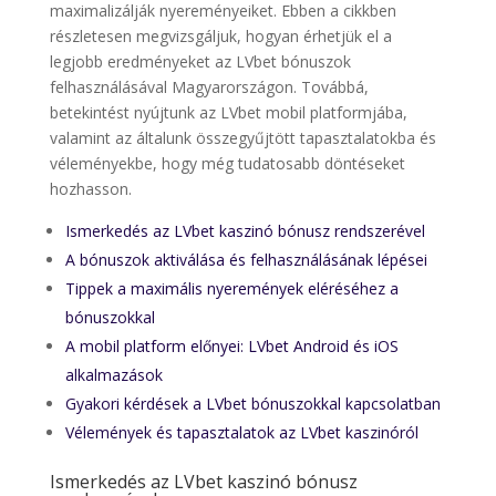
maximalizálják nyereményeiket. Ebben a cikkben
részletesen megvizsgáljuk, hogyan érhetjük el a
legjobb eredményeket az LVbet bónuszok
felhasználásával Magyarországon. Továbbá,
betekintést nyújtunk az LVbet mobil platformjába,
valamint az általunk összegyűjtött tapasztalatokba és
véleményekbe, hogy még tudatosabb döntéseket
hozhasson.
Ismerkedés az LVbet kaszinó bónusz rendszerével
A bónuszok aktiválása és felhasználásának lépései
Tippek a maximális nyeremények eléréséhez a
bónuszokkal
A mobil platform előnyei: LVbet Android és iOS
alkalmazások
Gyakori kérdések a LVbet bónuszokkal kapcsolatban
Vélemények és tapasztalatok az LVbet kaszinóról
Ismerkedés az LVbet kaszinó bónusz