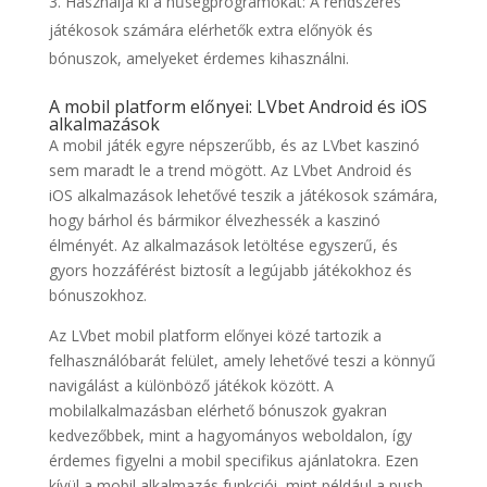
Használja ki a hűségprogramokat: A rendszeres
játékosok számára elérhetők extra előnyök és
bónuszok, amelyeket érdemes kihasználni.
A mobil platform előnyei: LVbet Android és iOS
alkalmazások
A mobil játék egyre népszerűbb, és az LVbet kaszinó
sem maradt le a trend mögött. Az LVbet Android és
iOS alkalmazások lehetővé teszik a játékosok számára,
hogy bárhol és bármikor élvezhessék a kaszinó
élményét. Az alkalmazások letöltése egyszerű, és
gyors hozzáférést biztosít a legújabb játékokhoz és
bónuszokhoz.
Az LVbet mobil platform előnyei közé tartozik a
felhasználóbarát felület, amely lehetővé teszi a könnyű
navigálást a különböző játékok között. A
mobilalkalmazásban elérhető bónuszok gyakran
kedvezőbbek, mint a hagyományos weboldalon, így
érdemes figyelni a mobil specifikus ajánlatokra. Ezen
kívül a mobil alkalmazás funkciói, mint például a push