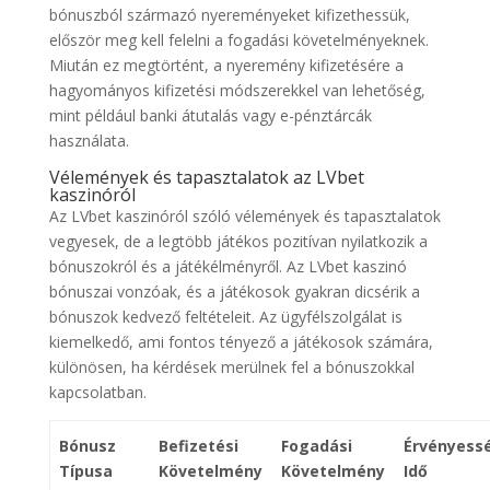
bónuszból származó nyereményeket kifizethessük,
először meg kell felelni a fogadási követelményeknek.
Miután ez megtörtént, a nyeremény kifizetésére a
hagyományos kifizetési módszerekkel van lehetőség,
mint például banki átutalás vagy e-pénztárcák
használata.
Vélemények és tapasztalatok az LVbet
kaszinóról
Az LVbet kaszinóról szóló vélemények és tapasztalatok
vegyesek, de a legtöbb játékos pozitívan nyilatkozik a
bónuszokról és a játékélményről. Az LVbet kaszinó
bónuszai vonzóak, és a játékosok gyakran dicsérik a
bónuszok kedvező feltételeit. Az ügyfélszolgálat is
kiemelkedő, ami fontos tényező a játékosok számára,
különösen, ha kérdések merülnek fel a bónuszokkal
kapcsolatban.
Bónusz
Befizetési
Fogadási
Érvényess
Típusa
Követelmény
Követelmény
Idő