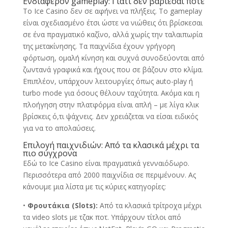
Ενδιαφέρον gameplay: Γιατί δεν βαριέσαι ποτέ
Το Ice Casino δεν σε αφήνει να πλήξεις. Το gameplay
είναι σχεδιασμένο έτσι ώστε να νιώθεις ότι βρίσκεσαι
σε ένα πραγματικό καζίνο, αλλά χωρίς την ταλαιπωρία
της μετακίνησης. Τα παιχνίδια έχουν γρήγορη
φόρτωση, ομαλή κίνηση και συχνά συνοδεύονται από
ζωντανά γραφικά και ήχους που σε βάζουν στο κλίμα.
Επιπλέον, υπάρχουν λειτουργίες όπως auto-play ή
turbo mode για όσους θέλουν ταχύτητα. Ακόμα και η
πλοήγηση στην πλατφόρμα είναι απλή – με λίγα κλικ
βρίσκεις ό,τι ψάχνεις. Δεν χρειάζεται να είσαι ειδικός
για να το απολαύσεις.
Επιλογή παιχνιδιών: Από τα κλασικά μέχρι τα
πιο σύγχρονα
Εδώ το Ice Casino είναι πραγματικά γενναιόδωρο.
Περισσότερα από 2000 παιχνίδια σε περιμένουν. Ας
κάνουμε μια λίστα με τις κύριες κατηγορίες:
•
Φρουτάκια (Slots):
Από τα κλασικά τρίτροχα μέχρι
τα video slots με τζακ ποτ. Υπάρχουν τίτλοι από