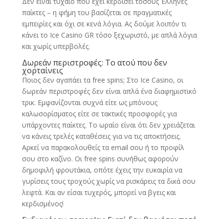
Δεν είναι τυχαίο που έχει κερδίσει τόσους Έλληνες
παίκτες – η φήμη του βασίζεται σε πραγματικές
εμπειρίες και όχι σε κενά λόγια. Ας δούμε λοιπόν τι
κάνει το Ice Casino GR τόσο ξεχωριστό, με απλά λόγια
και χωρίς υπερβολές.
Δωρεάν περιστροφές: Το ατού που δεν
χορταίνεις
Ποιος δεν αγαπάει τα free spins; Στο Ice Casino, οι
δωρεάν περιστροφές δεν είναι απλά ένα διαφημιστικό
τρικ. Εμφανίζονται συχνά είτε ως μπόνους
καλωσορίσματος είτε σε τακτικές προσφορές για
υπάρχοντες παίκτες. Το ωραίο είναι ότι δεν χρειάζεται
να κάνεις τρελές καταθέσεις για να τις αποκτήσεις.
Αρκεί να παρακολουθείς τα email σου ή το προφίλ
σου στο καζίνο. Οι free spins συνήθως αφορούν
δημοφιλή φρουτάκια, οπότε έχεις την ευκαιρία να
γυρίσεις τους τροχούς χωρίς να ρισκάρεις τα δικά σου
λεφτά. Και αν είσαι τυχερός, μπορεί να βγεις και
κερδισμένος!