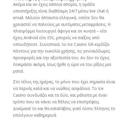
Ακόμα και αν έχεις κάποια απορία, η ομάδα
υποστήριξης είναι διαθέσιμη 24/7 μέσω live chat ή
email. Μιλούν άπταιστα ελληνικά, οπότε δεν θα
χρειαστεί να παλεύεις με αυτόματες μεταφράσεις. Η
πλατφόρμα λειτουργεί άψογα και σε κινητά – είτε
έχεις Android είτε iOS, μπορείς να παίξεις από
οπουδήποτε. Συνοπτικά, το Ice Casino GR κερδίζει
πόντους για την ευκολία χρήσης, τις γενναιόδωρες
προσφορές και την αξιοπιστία του. Αν δεν το έχεις
δοκιμάσει ακόμα, ίσως ήρθε η ώρα να του ρίξεις μια
ματιά.
Στο τέλος της ημέρας, το μόνο που έχει σημασία είναι
να περνάς καλά και να νιώθεις ασφάλεια. Το Ice
Casino συνδυάζει και τα δύο, και μάλιστα με έναν
τρόπο που σε κάνει να θέλεις να επιστρέψεις.
Δοκίμασέ το και θα καταλάβεις γιατί τόσοι Έλληνες το
επιλέγουν καθημερινά.