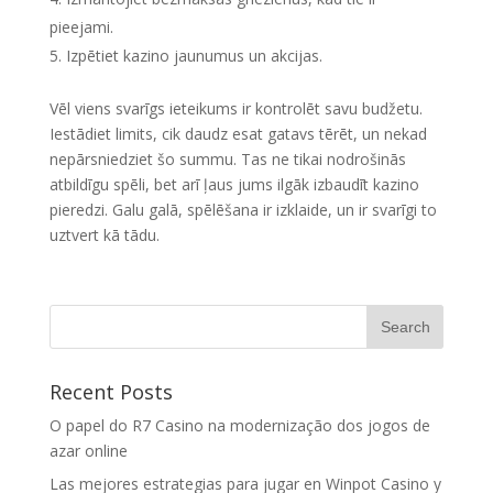
pieejami.
Izpētiet kazino jaunumus un akcijas.
Vēl viens svarīgs ieteikums ir kontrolēt savu budžetu.
Iestādiet limits, cik daudz esat gatavs tērēt, un nekad
nepārsniedziet šo summu. Tas ne tikai nodrošinās
atbildīgu spēli, bet arī ļaus jums ilgāk izbaudīt kazino
pieredzi. Galu galā, spēlēšana ir izklaide, un ir svarīgi to
uztvert kā tādu.
Recent Posts
O papel do R7 Casino na modernização dos jogos de
azar online
Las mejores estrategias para jugar en Winpot Casino y