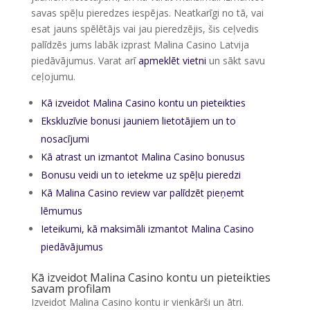
savas spēļu pieredzes iespējas. Neatkarīgi no tā, vai
esat jauns spēlētājs vai jau pieredzējis, šis ceļvedis
palīdzēs jums labāk izprast Malina Casino Latvija
piedāvājumus. Varat arī
apmeklēt vietni
un sākt savu
ceļojumu.
Kā izveidot Malina Casino kontu un pieteikties
Ekskluzīvie bonusi jauniem lietotājiem un to
nosacījumi
Kā atrast un izmantot Malina Casino bonusus
Bonusu veidi un to ietekme uz spēļu pieredzi
Kā Malina Casino review var palīdzēt pieņemt
lēmumus
Ieteikumi, kā maksimāli izmantot Malina Casino
piedāvājumus
Kā izveidot Malina Casino kontu un pieteikties
savam profilam
Izveidot Malina Casino kontu ir vienkārši un ātri.