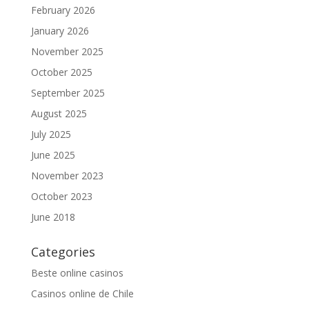
February 2026
January 2026
November 2025
October 2025
September 2025
August 2025
July 2025
June 2025
November 2023
October 2023
June 2018
Categories
Beste online casinos
Casinos online de Chile