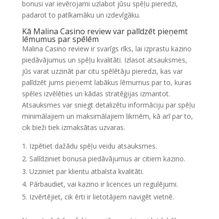
bonusi var ievērojami uzlabot jūsu spēļu pieredzi,
padarot to patīkamāku un izdevīgāku.
Kā Malina Casino review var palīdzēt pieņemt
lēmumus par spēlēm
Malina Casino review ir svarīgs rīks, lai izprastu kazino
piedāvājumus un spēļu kvalitāti. Izlasot atsauksmes,
jūs varat uzzināt par citu spēlētāju pieredzi, kas var
palīdzēt jums pieņemt labākus lēmumus par to, kuras
spēles izvēlēties un kādas stratēģijas izmantot.
Atsauksmes var sniegt detalizētu informāciju par spēļu
minimālajiem un maksimālajiem likmēm, kā arī par to,
cik bieži tiek izmaksātas uzvaras.
Izpētiet dažādu spēļu veidu atsauksmes.
Salīdziniet bonusa piedāvājumus ar citiem kazino.
Uzziniet par klientu atbalsta kvalitāti.
Pārbaudiet, vai kazino ir licences un regulējumi.
Izvērtējiet, cik ērti ir lietotājiem navigēt vietnē.