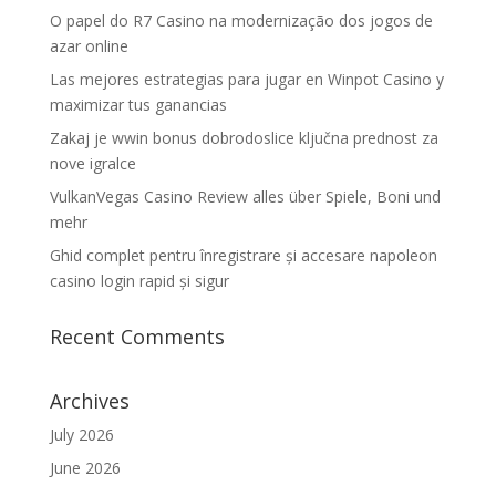
O papel do R7 Casino na modernização dos jogos de
azar online
Las mejores estrategias para jugar en Winpot Casino y
maximizar tus ganancias
Zakaj je wwin bonus dobrodoslice ključna prednost za
nove igralce
VulkanVegas Casino Review alles über Spiele, Boni und
mehr
Ghid complet pentru înregistrare și accesare napoleon
casino login rapid și sigur
Recent Comments
Archives
July 2026
June 2026