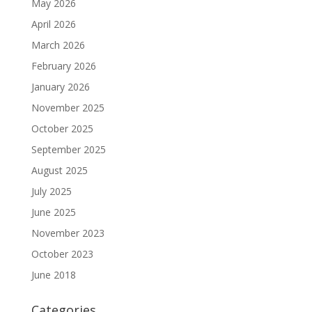
May 2026
April 2026
March 2026
February 2026
January 2026
November 2025
October 2025
September 2025
August 2025
July 2025
June 2025
November 2023
October 2023
June 2018
Categories