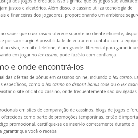
tiça dos jogos oferecidos. Isso significa que os jogos são auditado
am justos e aleatórios. Além disso, o cassino utiliza tecnologia de
oais e financeiras dos jogadores, proporcionando um ambiente segur
 ao saber que o
lex casino
oferece suporte ao cliente eficiente, dispon
ue possam surgir. A possibilidade de entrar em contato com a equipe
t ao vivo, e-mail e telefone, é um grande diferencial para garantir u
ensando em jogar no
lex casino
, pode fazê-lo com confiança.
mo e onde encontrá-los
l das ofertas de bônus em cassinos online, incluindo o
lex casino
. E
us específicos, como o
lex casino no deposit bonus code
ou o
lex casi
visitar o site oficial do cassino, onde frequentemente são divulgadas
mocionais em sites de comparação de cassinos, blogs de jogos e fo
ão oferecidos como parte de promoções temporárias, então é import
digo promocional, certifique-se de inseri-lo corretamente durante o
a garantir que você o receba.