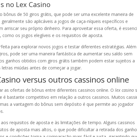
is no Lex Casino
o bônus de 50 giros grátis, que pode ser uma excelente maneira de
is geralmente são aplicáveis a jogos de caça-níqueis específicos e
rriscar seu próprio dinheiro. Para aproveitar essa oferta, é essenci
 como os jogos elegíveis e os requisitos de aposta.
eita para explorar novos jogos e testar diferentes estratégias. Além
giros, pode ser uma maneira fantástica de aumentar seu saldo sem
e os ganhos obtidos com giros grátis também podem estar sujeitos a
s letras miúdas antes de começar a jogar.
sino versus outros cassinos online
r as ofertas de bônus entre diferentes cassinos online. O
lex casino
s
ue é bastante competitivo em relação a outros cassinos. Muitos cass
, mas a vantagem do bônus sem depósito é que permite ao jogador
s.
aos requisitos de aposta e às limitações de tempo. Alguns cassinos
os de aposta mais altos, o que pode dificultar a retirada dos ganho
mos e condições torna a comparação mais fácil e justa, garantindo qu