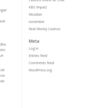
KBS Impact
eguir
Mostbet
ável
november
Real Money Casinos
Meta
olha
Log in
Além
que
Entries feed
Comments feed
ial
WordPress.org
cia
ais