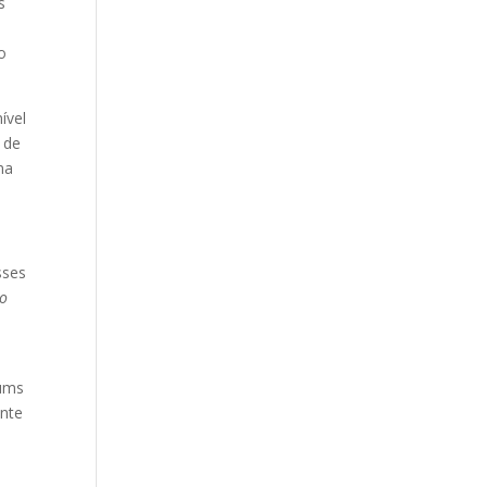
s
o
ível
 de
ma
sses
no
rums
ante