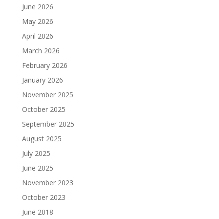
June 2026
May 2026
April 2026
March 2026
February 2026
January 2026
November 2025
October 2025
September 2025
August 2025
July 2025
June 2025
November 2023
October 2023
June 2018