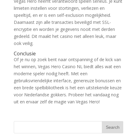
Vegas Hero neemt verantwoord spelen serieus. Je kunt
limieten instellen voor stortingen, verliezen en
speeltijd, en er is een self-exclusion mogelijkheid.
Daarnaast zijn alle transacties beveiligd met SSL-
encryptie en worden je gegevens nooit met derden
gedeeld. Dit maakt het casino niet alleen leuk, maar
ook veilig.
Conclusie
Of je nu op zoek bent naar ontspanning of de kick van
het winnen, Vegas Hero Casino NL biedt alles wat een
moderne speler nodig heeft. Met een
gebruiksvriendelijke interface, genereuze bonussen en
een brede spelbibliotheek is het een uitstekende keuze
voor Nederlandse gokkers. Probeer het vandaag nog
uit en ervaar zelf de magie van Vegas Hero!