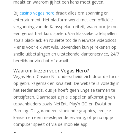
maakt en waarom jij het een kans moet geven.
Bij
casino vegas hero
draait alles om spanning en
entertainment. Het platform werkt met een officiële
vergunning van de Kansspelautoriteit, waardoor je met
een gerust hart kunt spelen. Van klassieke tafelspellen
zoals blackjack en roulette tot de nieuwste videoslots
– er is voor elk wat wils. Bovendien kun je rekenen op
snelle uitbetalingen en uitstekende klantenservice, 24/7
bereikbaar via chat of e-mail.
Waarom kiezen voor Vegas Hero?
Vegas Hero Casino NL onderscheidt zich door de focus
op gebruiksgemak en kwaliteit. De website is volledig in
het Nederlands, dus je hoeft geen Engelse termen te
ontcijferen. Daarnaast zijn alle spellen afkomstig van
topaanbieders zoals NetEnt, Play’n GO en Evolution
Gaming. Dit garandeert vloeiende graphics, eerlijke
kansen en een meeslepende ervaring, of je nu op je
computer speelt of via de mobiele app.