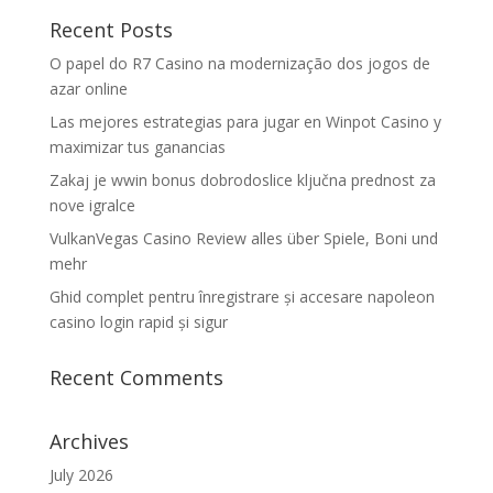
Recent Posts
O papel do R7 Casino na modernização dos jogos de
azar online
Las mejores estrategias para jugar en Winpot Casino y
maximizar tus ganancias
Zakaj je wwin bonus dobrodoslice ključna prednost za
nove igralce
VulkanVegas Casino Review alles über Spiele, Boni und
mehr
Ghid complet pentru înregistrare și accesare napoleon
casino login rapid și sigur
Recent Comments
Archives
July 2026