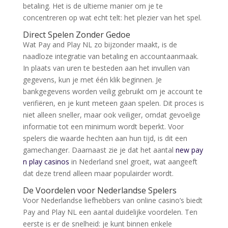
betaling. Het is de ultieme manier om je te
concentreren op wat echt telt: het plezier van het spel.
Direct Spelen Zonder Gedoe
Wat Pay and Play NL zo bijzonder maakt, is de
naadloze integratie van betaling en accountaanmaak.
In plaats van uren te besteden aan het invullen van
gegevens, kun je met één klik beginnen. Je
bankgegevens worden veilig gebruikt om je account te
verifiëren, en je kunt meteen gaan spelen. Dit proces is
niet alleen sneller, maar ook veiliger, omdat gevoelige
informatie tot een minimum wordt beperkt. Voor
spelers die waarde hechten aan hun tijd, is dit een
gamechanger. Daarnaast zie je dat het aantal
new pay
n play casinos
in Nederland snel groeit, wat aangeeft
dat deze trend alleen maar populairder wordt.
De Voordelen voor Nederlandse Spelers
Voor Nederlandse liefhebbers van online casino’s biedt
Pay and Play NL een aantal duidelijke voordelen. Ten
eerste is er de snelheid: je kunt binnen enkele