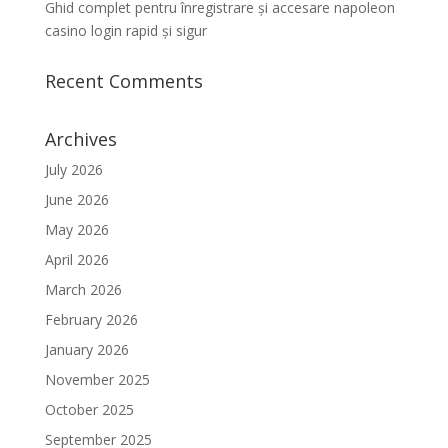
Ghid complet pentru înregistrare și accesare napoleon
casino login rapid și sigur
Recent Comments
Archives
July 2026
June 2026
May 2026
April 2026
March 2026
February 2026
January 2026
November 2025
October 2025
September 2025