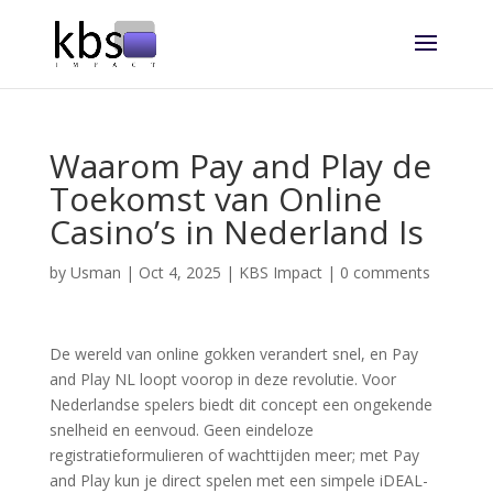
Waarom Pay and Play de
Toekomst van Online
Casino’s in Nederland Is
by
Usman
|
Oct 4, 2025
|
KBS Impact
|
0 comments
De wereld van online gokken verandert snel, en Pay
and Play NL loopt voorop in deze revolutie. Voor
Nederlandse spelers biedt dit concept een ongekende
snelheid en eenvoud. Geen eindeloze
registratieformulieren of wachttijden meer; met Pay
and Play kun je direct spelen met een simpele iDEAL-